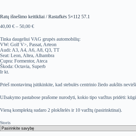
Ratų išnešimo keitikliai / Rastafkės 5×112 57.1
Price
40,00
€
–
50,00
€
range:
40,00 €
Tinka daugeliui VAG grupės automobilių:
through
VW: Golf V>, Passat, Arteon
50,00 €
Audi: A3, A4, A6, A8, Q3, TT
Seat: Leon, Altea, Alhambra
Cupra: Formentor, Ateca
Škoda: Octavia, Superb
Ir kt.
Prieš montavimą įsitikinkite, kad stebulės centrinio žiedo aukštis nevir
Užsakymo pastabose prašome nurodyti, kokio tipo varžtus pridėti: kūgini
Vieną komplektą sudaro 2 plokštelės ir 10 varžtų (pasirinktinai).
Storis