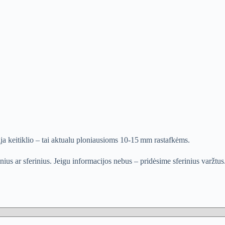
šija keitiklio – tai aktualu ploniausioms 10-15 mm rastafkėms.
us ar sferinius. Jeigu informacijos nebus – pridėsime sferinius varžtus