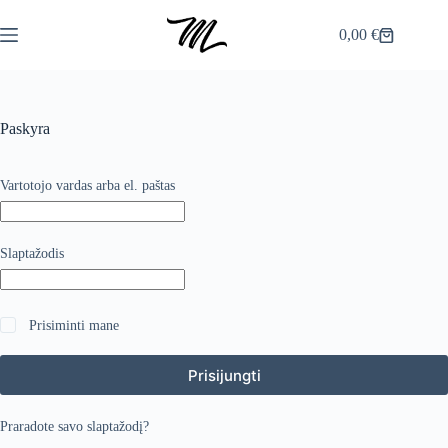
Skip
to
0,00
€
Shopping
content
cart
Paskyra
Privalomas
Vartotojo vardas arba el. paštas
Privalomas
Slaptažodis
Prisiminti mane
Prisijungti
Praradote savo slaptažodį?